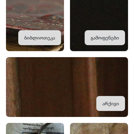
ბიბლიოთეკა
გამოფენები
არქივი