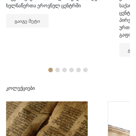
ხელნაწერთა ეროვნულ ცენტრში
საქარ
ცენტრ
პირვე
გაიგე მეტი
ურთიე
გაფორ
გაი
კოლექციები