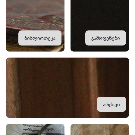
ბიბლიოთეკა
გამოფენები
არქივი