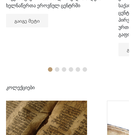
ხელნაწერთა ეროვნულ ცენტრში
საქარ
ცენტრ
პირვე
გაიგე მეტი
ურთიე
გაფორ
გაი
კოლექციები