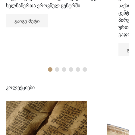
ხელნაწერთა ეროვნულ ცენტრში
საქარ
ცენტრ
პირვე
გაიგე მეტი
ურთიე
გაფორ
გაი
კოლექციები