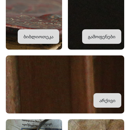
ბიბლიოთეკა
გამოფენები
არქივი