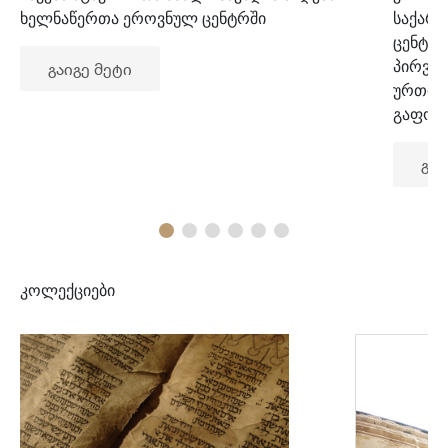
ხელნაწერთა ეროვნულ ცენტრში
საქარ
ცენტრ
პირვე
გაიგე მეტი
ურთიე
გაფორ
გაი
კოლექციები