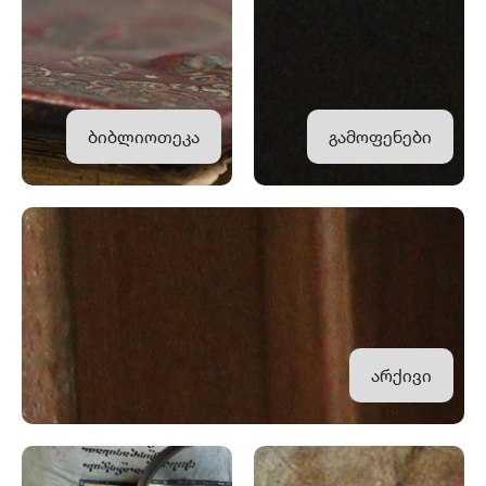
ბიბლიოთეკა
გამოფენები
არქივი