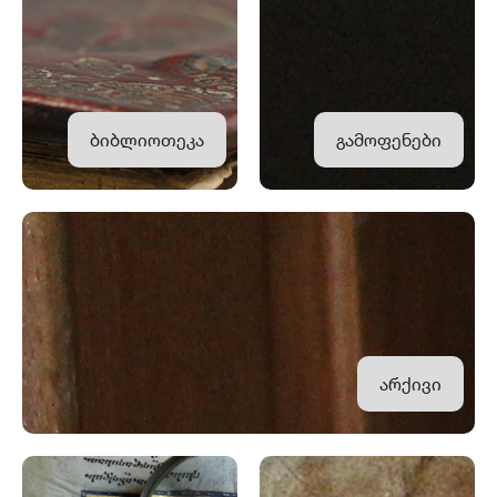
ბიბლიოთეკა
გამოფენები
არქივი