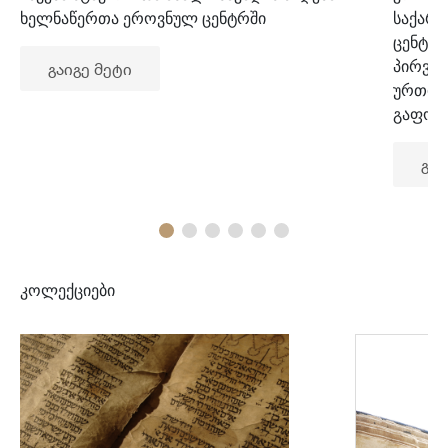
ხელნაწერთა ეროვნულ ცენტრში
საქარ
ცენტრ
პირვე
გაიგე მეტი
ურთიე
გაფორ
გაი
კოლექციები