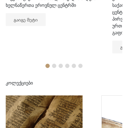
ხელნაწერთა ეროვნულ ცენტრში
საქარ
ცენტრ
პირვე
გაიგე მეტი
ურთიე
გაფორ
გაი
კოლექციები