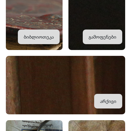
ბიბლიოთეკა
გამოფენები
არქივი