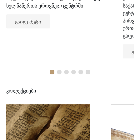
ხელნაწერთა ეროვნულ ცენტრში
საქარ
ცენტრ
პირვე
გაიგე მეტი
ურთიე
გაფორ
გაი
კოლექციები