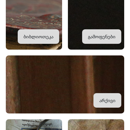
ბიბლიოთეკა
გამოფენები
არქივი