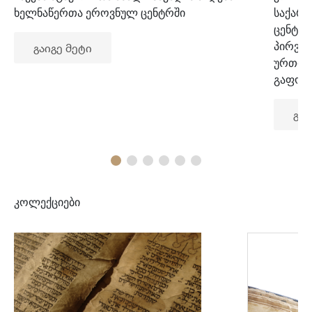
ხელნაწერთა ეროვნულ ცენტრში
საქარ
ცენტრ
პირვე
გაიგე მეტი
ურთიე
გაფორ
გაი
კოლექციები