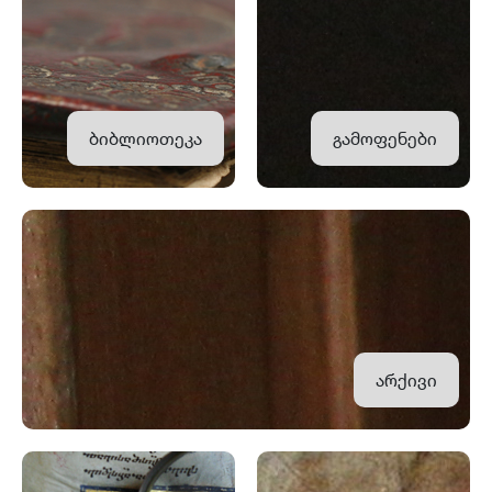
ბიბლიოთეკა
გამოფენები
არქივი