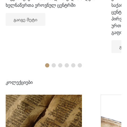
ხელნაწერთა ეროვნულ ცენტრში
საქარ
ცენტრ
პირვე
გაიგე მეტი
ურთიე
გაფორ
გაი
კოლექციები