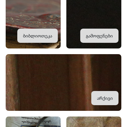
ბიბლიოთეკა
გამოფენები
არქივი