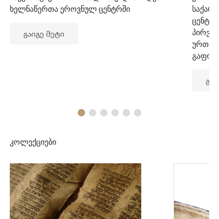
ხელნაწერთა ეროვნულ ცენტრში
საქარ
ცენტრ
პირვე
გაიგე მეტი
ურთიე
გაფორ
გაი
კოლექციები