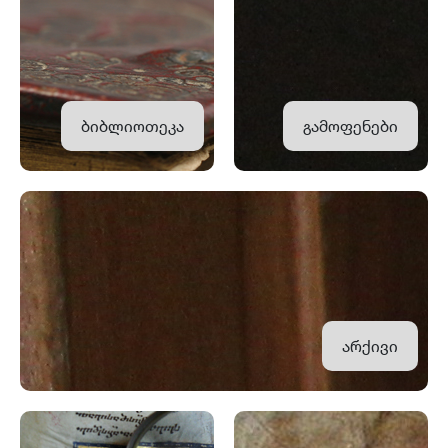
ბიბლიოთეკა
გამოფენები
არქივი