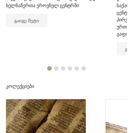
ხელნაწერთა ეროვნულ ცენტრში
საქარ
ცენტრ
პირვე
გაიგე მეტი
ურთიე
გაფორ
გაი
კოლექციები