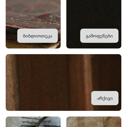
ბიბლიოთეკა
გამოფენები
არქივი