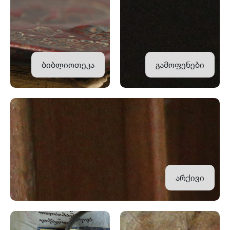
ბიბლიოთეკა
გამოფენები
არქივი