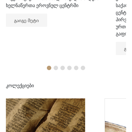
ხელნაწერთა ეროვნულ ცენტრში
საქარ
ცენტრ
პირვე
გაიგე მეტი
ურთიე
გაფორ
გაი
კოლექციები