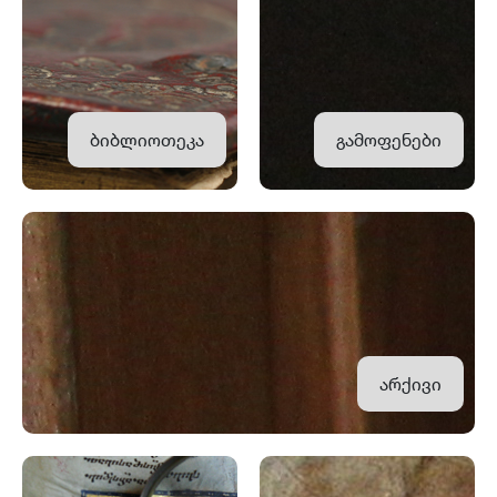
ბიბლიოთეკა
გამოფენები
არქივი