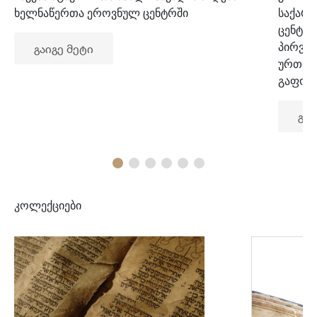
ხელნაწერთა ეროვნულ ცენტრში
საქარ
ცენტრ
პირვე
გაიგე მეტი
ურთიე
გაფორ
გაი
კოლექციები