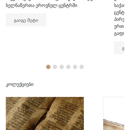
ხელნაწერთა ეროვნულ ცენტრში
საქარ
ცენტრ
პირვე
გაიგე მეტი
ურთიე
გაფორ
გაი
კოლექციები