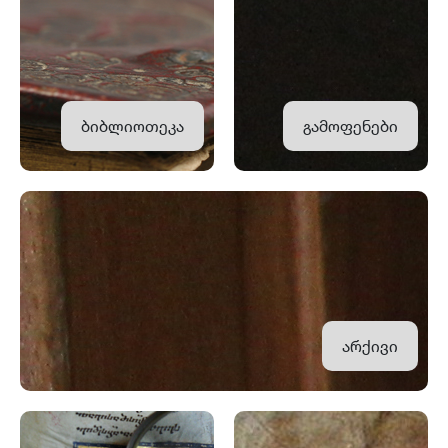
ბიბლიოთეკა
გამოფენები
არქივი