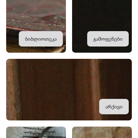
ბიბლიოთეკა
გამოფენები
არქივი