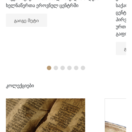
ხელნაწერთა ეროვნულ ცენტრში
საქარ
ცენტრ
პირვე
გაიგე მეტი
ურთიე
გაფორ
გაი
კოლექციები