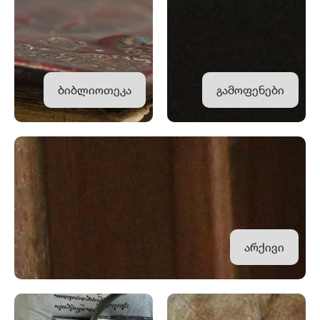
ბიბლიოთეკა
გამოფენები
არქივი