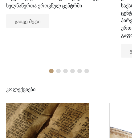
ხელნაწერთა ეროვნულ ცენტრში
საქარ
ცენტრ
პირვე
გაიგე მეტი
ურთიე
გაფორ
გაი
კოლექციები