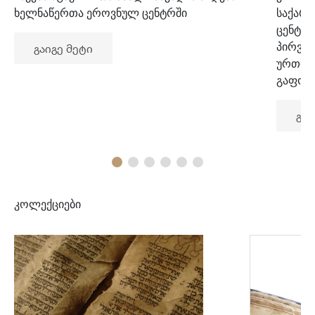
ხელნაწერთა ეროვნულ ცენტრში
საქარ
ცენტრ
პირვე
გაიგე მეტი
ურთიე
გაფორ
გაი
კოლექციები