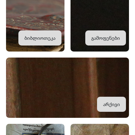
ბიბლიოთეკა
გამოფენები
არქივი