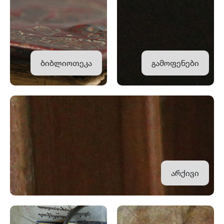
ბიბლიოთეკა
გამოფენები
არქივი