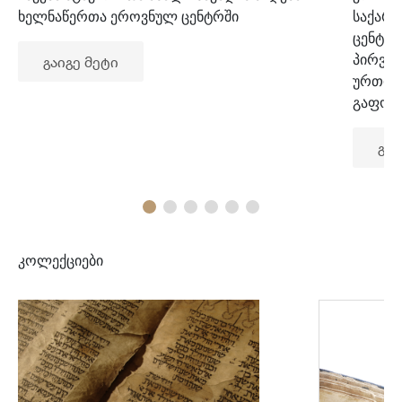
ხელნაწერთა ეროვნულ ცენტრში
საქარ
ცენტრ
პირვე
გაიგე მეტი
ურთიე
გაფორ
გაი
კოლექციები