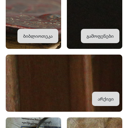
ბიბლიოთეკა
გამოფენები
არქივი