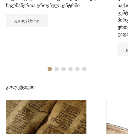
ხელნაწერთა ეროვნულ ცენტრში
საქარ
ცენტრ
პირვე
გაიგე მეტი
ურთიე
გაფორ
გაი
კოლექციები