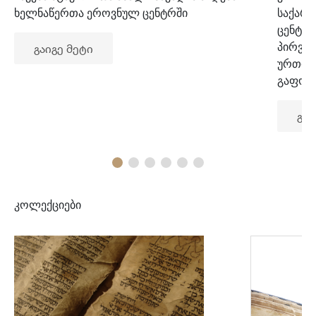
ხელნაწერთა ეროვნულ ცენტრში
საქარ
ცენტრ
პირვე
გაიგე მეტი
ურთიე
გაფორ
გაი
კოლექციები