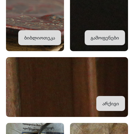
ბიბლიოთეკა
გამოფენები
არქივი