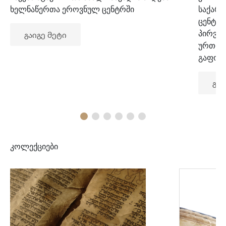
ხელნაწერთა ეროვნულ ცენტრში
საქარ
ცენტრ
პირვე
გაიგე მეტი
ურთიე
გაფორ
გაი
კოლექციები