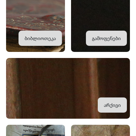
ბიბლიოთეკა
გამოფენები
არქივი