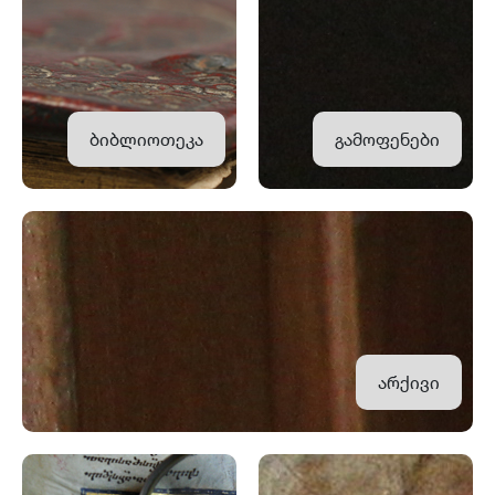
ბიბლიოთეკა
გამოფენები
არქივი