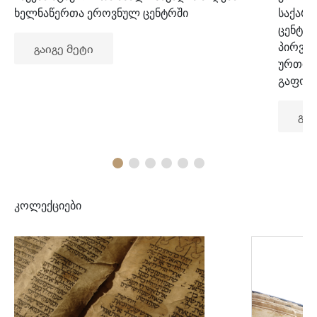
ხელნაწერთა ეროვნულ ცენტრში
საქარ
ცენტრ
პირვე
გაიგე მეტი
ურთიე
გაფორ
გაი
კოლექციები