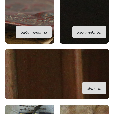
ბიბლიოთეკა
გამოფენები
არქივი