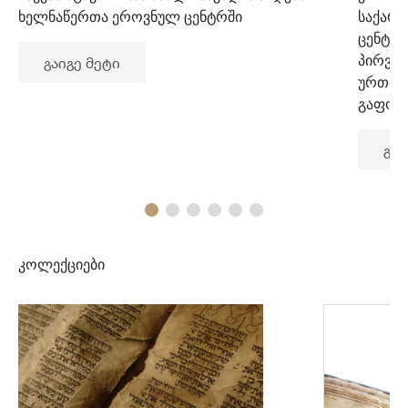
ხელნაწერთა ეროვნულ ცენტრში
საქარ
ცენტრ
პირვე
გაიგე მეტი
ურთიე
გაფორ
გაი
კოლექციები