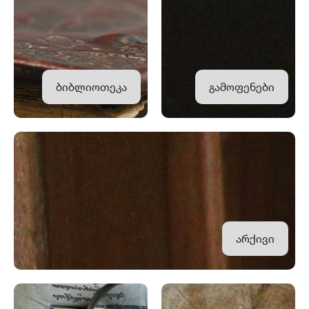
ბიბლიოთეკა
გამოფენები
არქივი