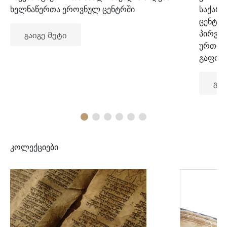
ხელნაწერთა ეროვნულ ცენტრში
საქარ
ცენტრ
პირვე
გაიგე მეტი
ურთიე
გაფორ
გაი
კოლექციები