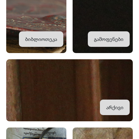
ბიბლიოთეკა
გამოფენები
არქივი