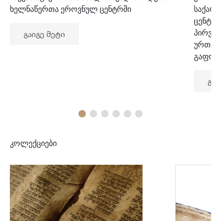
ხელნაწერთა ეროვნულ ცენტრში
საქარ
ცენტრ
პირვე
გაიგე მეტი
ურთიე
გაფორ
გაი
კოლექციები