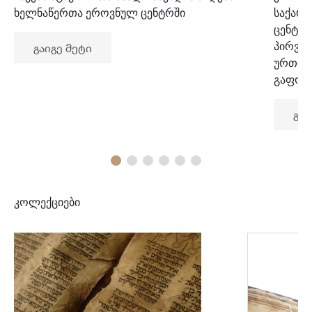
ხელნაწერთა ეროვნულ ცენტრში
საქარ
ცენტრ
პირვე
გაიგე მეტი
ურთიე
გაფორ
გაი
კოლექციები