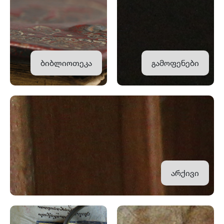
ბიბლიოთეკა
გამოფენები
არქივი