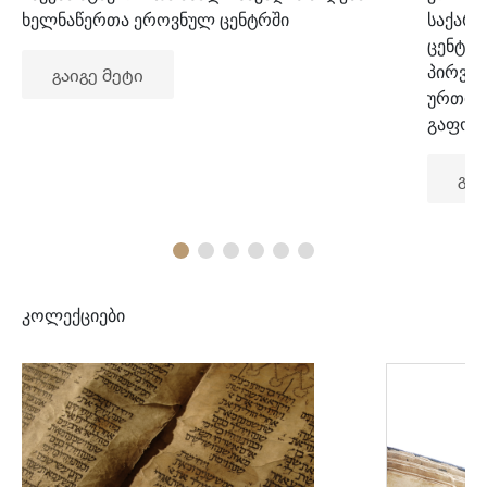
ხელნაწერთა ეროვნულ ცენტრში
საქარ
ცენტრ
პირვე
გაიგე მეტი
ურთიე
გაფორ
გაი
კოლექციები