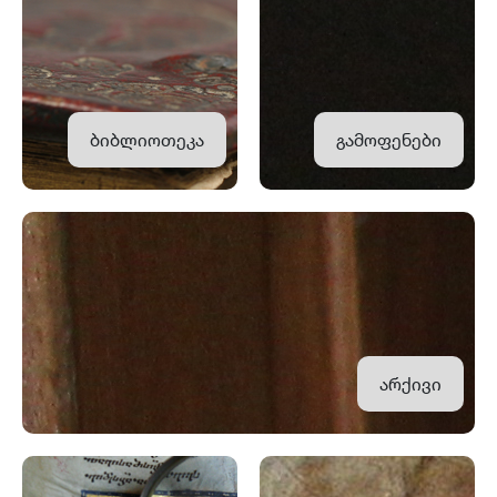
ბიბლიოთეკა
გამოფენები
არქივი