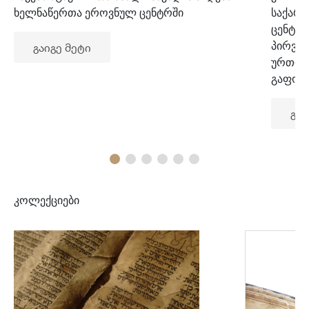
ხელნაწერთა ეროვნულ ცენტრში
საქარ
ცენტრ
პირვე
გაიგე მეტი
ურთიე
გაფორ
გაი
კოლექციები