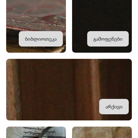
ბიბლიოთეკა
გამოფენები
არქივი