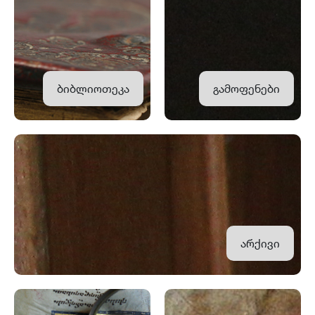
ბიბლიოთეკა
გამოფენები
არქივი