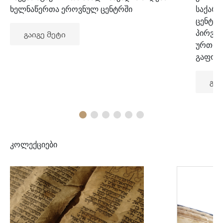
ხელნაწერთა ეროვნულ ცენტრში
საქარ
ცენტრ
პირვე
გაიგე მეტი
ურთიე
გაფორ
გაი
კოლექციები