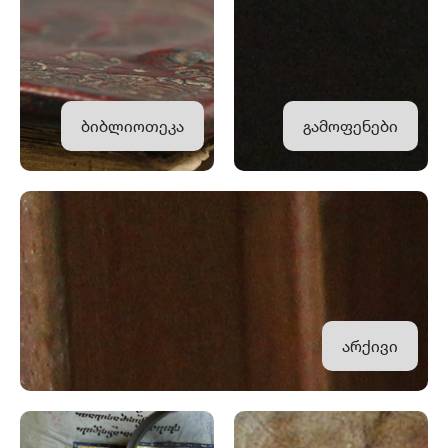
ბიბლიოთეკა
გამოფენები
არქივი