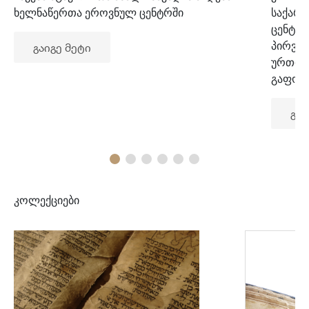
ხელნაწერთა ეროვნულ ცენტრში
საქარ
ცენტრ
პირვე
გაიგე მეტი
ურთიე
გაფორ
გაი
კოლექციები