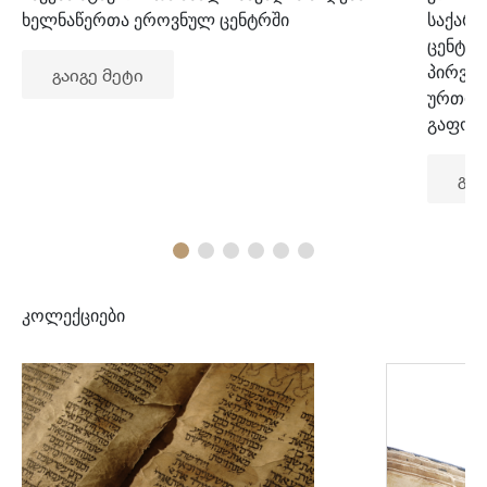
ხელნაწერთა ეროვნულ ცენტრში
საქარ
ცენტრ
პირვე
გაიგე მეტი
ურთიე
გაფორ
გაი
კოლექციები