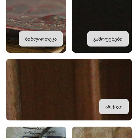
ბიბლიოთეკა
გამოფენები
არქივი