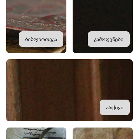
ბიბლიოთეკა
გამოფენები
არქივი