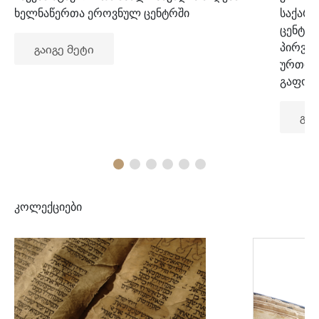
ხელნაწერთა ეროვნულ ცენტრში
საქარ
ცენტრ
პირვე
გაიგე მეტი
ურთიე
გაფორ
გაი
კოლექციები