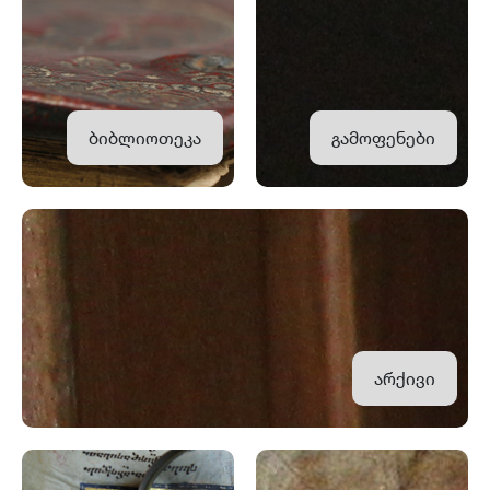
ბიბლიოთეკა
გამოფენები
არქივი