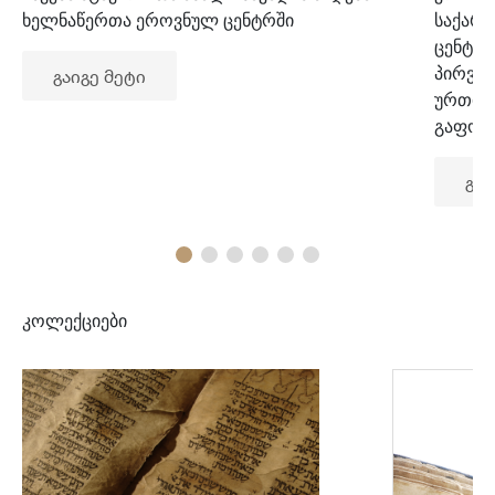
ხელნაწერთა ეროვნულ ცენტრში
საქარ
ცენტრ
პირვე
გაიგე მეტი
ურთიე
გაფორ
გაი
კოლექციები