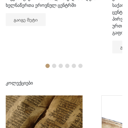
ხელნაწერთა ეროვნულ ცენტრში
საქარ
ცენტრ
პირვე
გაიგე მეტი
ურთიე
გაფორ
გაი
კოლექციები