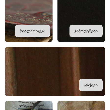
ბიბლიოთეკა
გამოფენები
არქივი