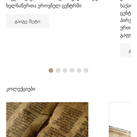
ხელნაწერთა ეროვნულ ცენტრში
საქარ
ცენტრ
პირვე
გაიგე მეტი
ურთიე
გაფორ
გაი
კოლექციები