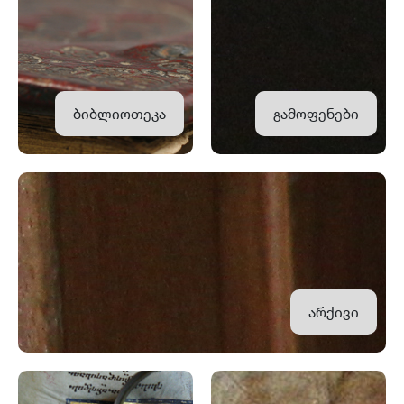
ბიბლიოთეკა
გამოფენები
არქივი